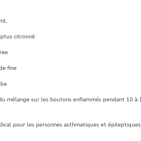
 mL
ptus citronné
ree
e fine
oba
 du mélange sur les boutons enflammés pendant 10 à 1
ical pour les personnes asthmatiques et épileptiques