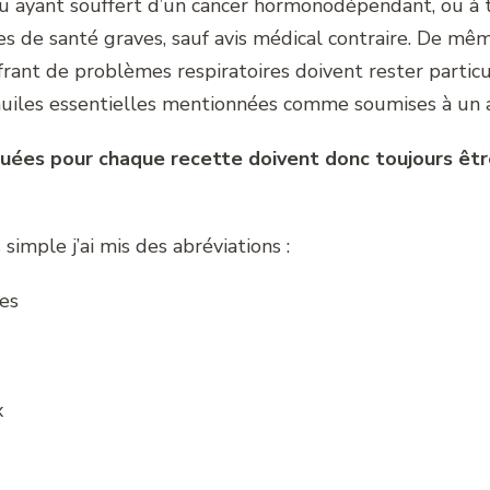
ou ayant souffert d’un cancer hormonodépendant, ou à
s de santé graves, sauf avis médical contraire. De mê
rant de problèmes respiratoires doivent rester particu
s huiles essentielles mentionnées comme soumises à un a
quées pour chaque recette doivent donc toujours ê
simple j’ai mis des abréviations :
les
x